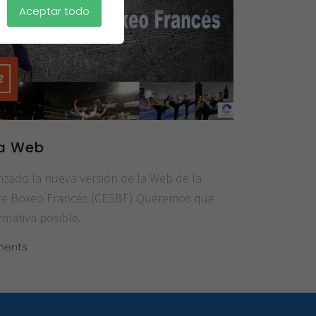
Aceptar todo
2
la Web
ado la nueva versión de la Web de la
te Boxeo Francés (CESBF) Queremos que
rmativa posible.
ents