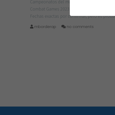
Campeonatos del mundo 2023 World Comba
Combat Games 2023 se llevarán a cabo en Ri
Fechas exactas por confirmar, pero es prob
mborderap
no comments