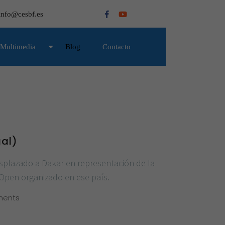
info@cesbf.es
Multimedia
Blog
Contacto
al)
splazado a Dakar en representación de la
 Open organizado en ese país.
ents