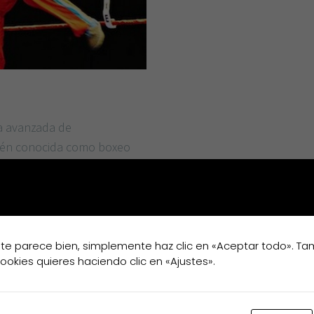
a avanzada de
bién conocida como boxeo
 el ataque del oponente
 te parece bien, simplemente haz clic en «Aceptar todo». T
cookies quieres haciendo clic en «Ajustes».