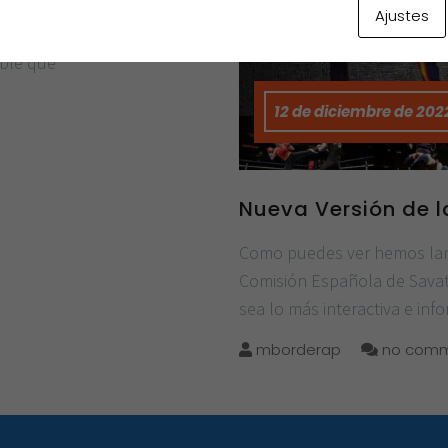
t Games 2023 Los World
Ajustes
yadh, Arabia Saudita.
able que
12 de diciembre de 202
Nueva Versión de 
Como puedes ver hemos lanz
Comisión Española de Sava
sea lo más interactiva e info
mborderap
no comm