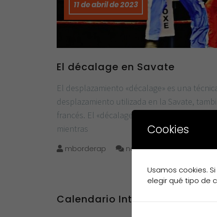
11 de abril de 2023
El décalage en Savate
El desplazamiento «décalage» es una técnic
desplazamiento utilizada en la Savate, tam
francés. El «décalage» se utiliza para evitar
Cookies
mientras
mborderap
no comments
Usamos cookies. Si
elegir qué tipo de 
Calendario Internacional 2023