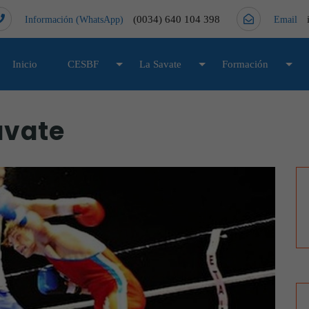
(0034) 640 104 398
Información (WhatsApp)
Email
Inicio
CESBF
La Savate
Formación
avate