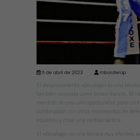
11 de abril de 2023
mborderap
El desplazamiento «décalage» es una técnica
también conocida como boxeo francés. El «dé
mientras se crea una oportunidad para contra
combinación con otros movimientos de defe
equilibrio y crear una ventaja táctica.
El «décalage» es una técnica muy efectiva, p