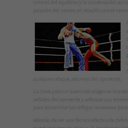
control del equilibrio y la coordinación, as
posición del cuerpo en relación con el opon
cualquier ataque adicional del oponente.
La clave para un buen «décalage» es la antici
señales del oponente y anticipar sus movimie
para desarrollar los reflejos necesarios para 
Además de ser una técnica efectiva de defens
oportunidades de ataque. Al desplazarse la